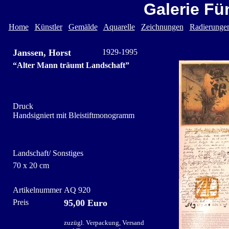
Galerie Fü
Home
Künstler
Gemälde
Aquarelle
Zeichnungen
Radierunge
Janssen, Horst
1929-1995
“Alter Mann träumt Landschaft”
Druck
Handsigniert mit Bleistiftmonogramm
Landschaft/ Sonstiges
70 x 20 cm
Artikelnummer
AQ 920
Preis
95,00 Euro
zuzügl. Verpackung, Versand