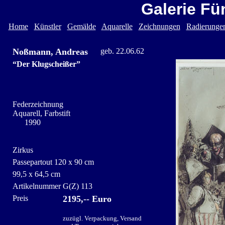
Galerie Fü
Home
Künstler
Gemälde
Aquarelle
Zeichnungen
Radierunge
Noßmann, Andreas
geb. 22.06.62
“Der Klugscheißer”
Federzeichnung
Aquarell, Farbstift
1990
Zirkus
Passepartout 120 x 90 cm
99,5 x 64,5 cm
Artikelnummer
G(Z) 113
Preis
2195,-- Euro
zuzügl. Verpackung, Versand