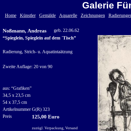
Galerie Fü
Home
Künstler
Gemälde
Aquarelle
Zeichnungen
Radierunge
Noßmann, Andreas
geb. 22.06.62
“Spieglein, Spieglein auf dem ´Tisch”
Radierung, Strich- u. Aquatintaätzung
Zweite Auflage: 20 von 90
aus: “Grafiken”
34,5 x 23,5 cm
54 x 37,5 cm
Artikelnummer
G(R) 323
Preis
125,00 Euro
zuzügl. Verpackung, Versand