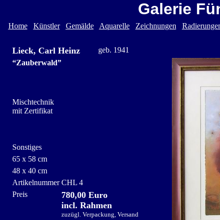
Galerie Fü
Home
Künstler
Gemälde
Aquarelle
Zeichnungen
Radierunge
Lieck, Carl Heinz
geb. 1941
“Zauberwald”
Mischtechnik
mit Zertifikat
Sonstiges
65 x 58 cm
48 x 40 cm
Artikelnummer
CHL 4
Preis
780,00 Euro
incl. Rahmen
zuzügl. Verpackung, Versand